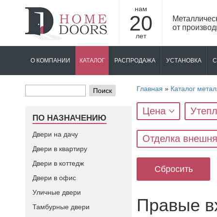
нам
20
Металличес
от производ
лет
О КОМПАНИИ
КАТАЛОГ
РАСПРОДАЖА
УСТАНОВКА
С
Главная
»
Каталог метал
Поиск
Цена
Утепл
ПО НАЗНАЧЕНИЮ
Двери на дачу
Отделка внешн
Двери в квартиру
Двери в коттедж
Сбросить
Двери в офис
Уличные двери
Правые в
Тамбурные двери