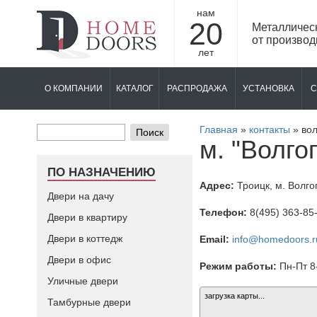
нам
20
Металличес
от производ
лет
О КОМПАНИИ
КАТАЛОГ
РАСПРОДАЖА
УСТАНОВКА
С
Главная
»
контакты
»
вол
Поиск
м. "Волго
ПО НАЗНАЧЕНИЮ
Адрес:
Троицк
, м. Волго
Двери на дачу
Телефон:
8(495) 363-85
Двери в квартиру
Двери в коттедж
Email:
info@homedoors.r
Двери в офис
Режим работы:
Пн-Пт 8-
Уличные двери
загрузка карты...
Тамбурные двери