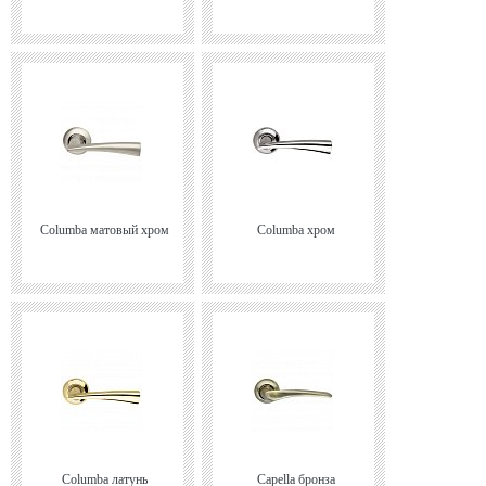
Columba матовый хром
Columba хром
Columba латунь
Capella бронза