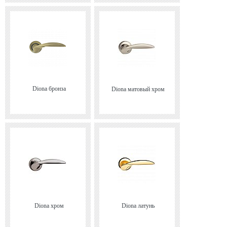
Diona бронза
Diona матовый хром
Diona хром
Diona латунь