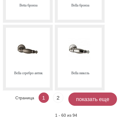
Betta бронза
Bella бронза
Bella серебро антик
Bella никель
1
2
Страница
показать еще
1 - 60 из 94