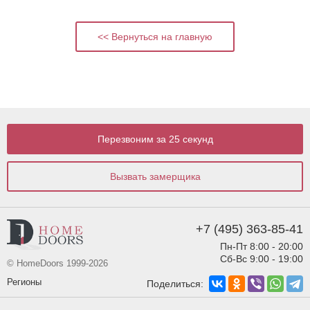
<< Вернуться на главную
shop
high
quality
https://www.replicauhren.to/
.
exceptional
skillfulness
Перезвоним за 25 секунд
might
be
the
Вызвать замерщика
fundamental
significance
of
who
sells
+7 (495) 363-85-41
the
best
Пн-Пт 8:00 - 20:00
rolex
Сб-Вс 9:00 - 19:00
© HomeDoors 1999-2026
replica
for
Регионы
Поделиться:
sale
.
best