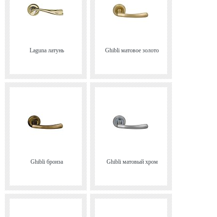
Laguna латунь
Ghibli матовое золото
Ghibli бронза
Ghibli матовый хром