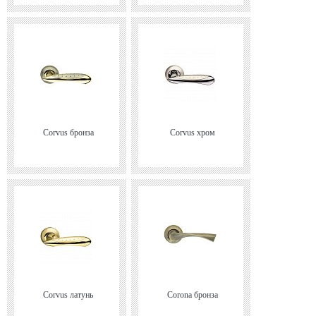
Corvus бронза
Corvus хром
Corvus латунь
Corona бронза